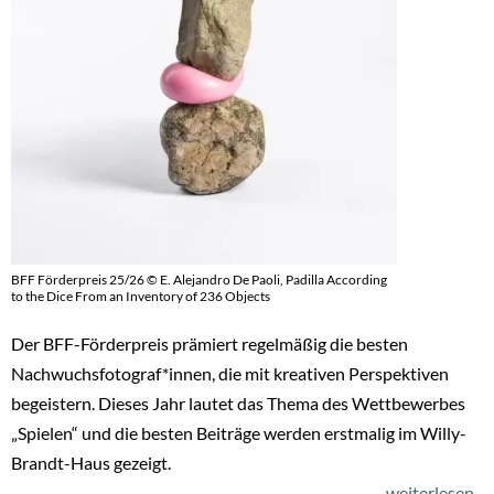
BFF Förderpreis 25/26 © E. Alejandro De Paoli, Padilla According
to the Dice From an Inventory of 236 Objects
Der BFF-Förderpreis prämiert regelmäßig die besten
Nachwuchsfotograf*innen, die mit kreativen Perspektiven
begeistern. Dieses Jahr lautet das Thema des Wettbewerbes
„Spielen“ und die besten Beiträge werden erstmalig im Willy-
Brandt-Haus gezeigt.
weiterlesen
üb