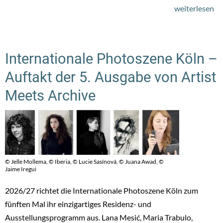
weiterlesen
üb
Da
Rh
Bi
Internationale Photoszene Köln –
fei
Auftakt der 5. Ausgabe von Artist
10
Ja
Meets Archive
© Jelle Mollema, © Iberia, © Lucie Sasínová, © Juana Awad, ©
Jaime Iregui
2026/27 richtet die Internationale Photoszene Köln zum
fünften Mal ihr einzigartiges Residenz- und
Ausstellungsprogramm aus. Lana Mesić, Maria Trabulo,