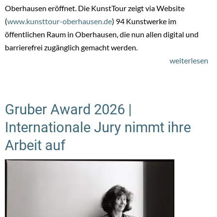
Oberhausen eröffnet. Die KunstTour zeigt via Website
(
www.kunsttour-oberhausen.de
) 94 Kunstwerke im
öffentlichen Raum in Oberhausen, die nun allen digital und
barrierefrei zugänglich gemacht werden.
weiterlesen
üb
Un
fr
Hi
Gruber Award 2026 |
–
Internationale Jury nimmt ihre
Ku
im
Arbeit auf
öf
R
/
Ge
mi