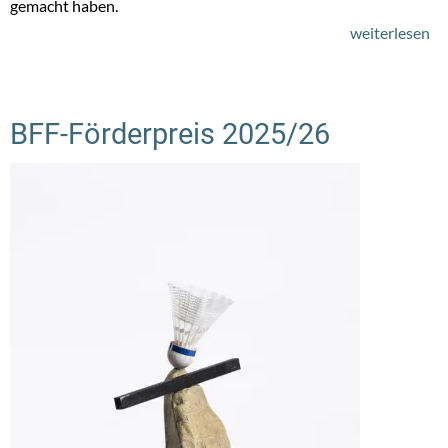
gemacht haben.
weiterlesen
üb
Gr
A
20
BFF-Förderpreis 2025/26
|
In
Ju
ni
ih
Ar
au