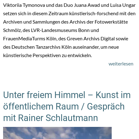
Viktoriia Tymonova und das Duo Juana Awad und Luisa Ungar
setzen sich in diesem Zeitraum künstlerisch-forschend mit den
Archiven und Sammlungen des Archivs der Fotowerkstätte
Schmölz, des LVR-Landesmuseums Bonn und
FrauenMediaTurms Köln, des Greven Archivs Digital sowie
des Deutschen Tanzarchivs Köln auseinander, um neue
künstlerische Perspektiven zu entwickeln.
weiterlesen
üb
In
Ph
Kö
Unter freiem Himmel – Kunst im
–
öffentlichem Raum / Gespräch
Au
de
mit Rainer Schlautmann
5.
Au
vo