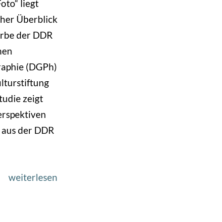
to“ liegt
cher Überblick
Erbe der DDR
hen
raphie (DGPh)
ulturstiftung
tudie zeigt
erspektiven
e aus der DDR
weiterlesen
über
Systematischer
Überblick