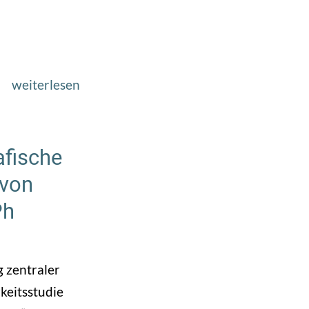
weiterlesen
über
Symposium:
Im
Angesicht
afische
des
 von
Wandels.
Ph
Ost
|
Porträt
g zentraler
|
keitsstudie
Fotografie