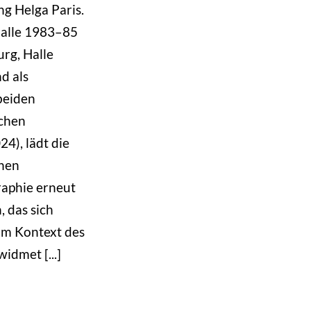
ng Helga Paris.
Halle 1983–85
rg, Halle
nd als
beiden
chen
4), lädt die
chen
raphie erneut
 das sich
im Kontext des
idmet [...]