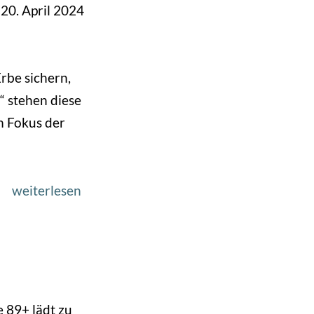
20. April 2024
rbe sichern,
“ stehen diese
m Fokus der
weiterlesen
über
„Erbe
sichern,
um
Zukunft
zu
 89+ lädt zu