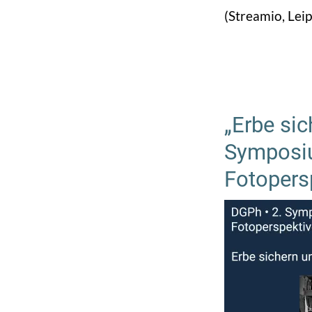
(Streamio, Lei
„Erbe sic
Symposiu
Fotopers