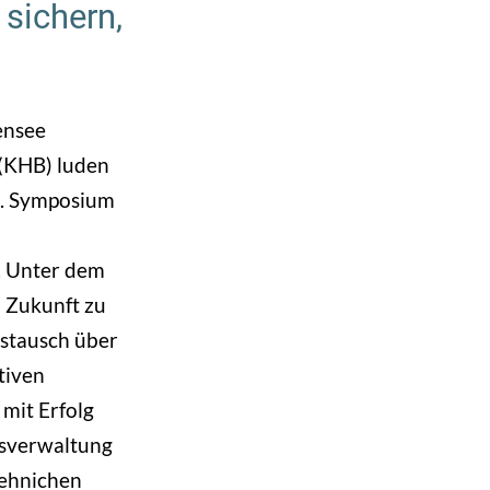
über
sichern,
das
fotografische
Erbe
ensee
der
 (KHB) luden
DDR
2. Symposium
–
erste
. Unter dem
Teilveröffentlichung
 Zukunft zu
von
ustausch über
Ergebnissen
tiven
der
 mit Erfolg
Machbarkeitsstudie
tsverwaltung
„DGPh
Jehnichen