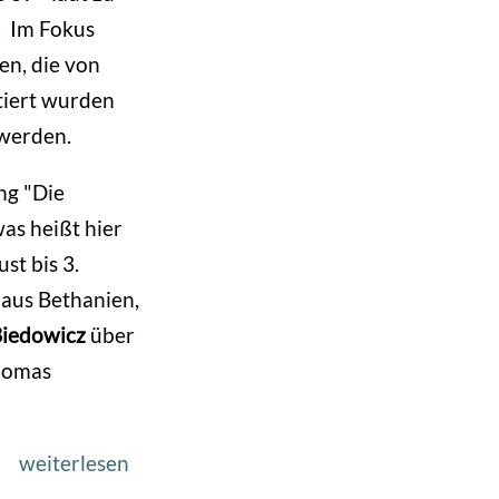
gestalten“
. Im Fokus
-
en, die von
2.
tiert wurden
Symposium
 werden.
der
ng "Die
DGPh-
as heißt hier
Arbeitsgruppe
st bis 3.
‘89+
aus Bethanien,
Fotoperspektive
Biedowicz
über
Ost
homas
weiterlesen
über
Zoom-