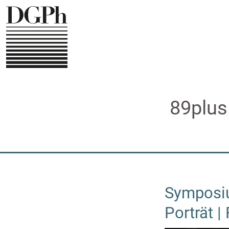
Direkt
zum
Inhalt
89plus
Symposiu
Porträt |