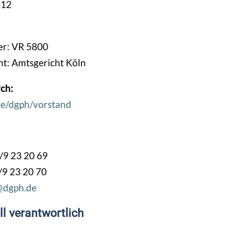
-12
er: VR 5800
ht: Amtsgericht Köln
ch:
de/dgph/vorstand
/9 23 20 69
/9 23 20 70
@dgph.de
l verantwortlich