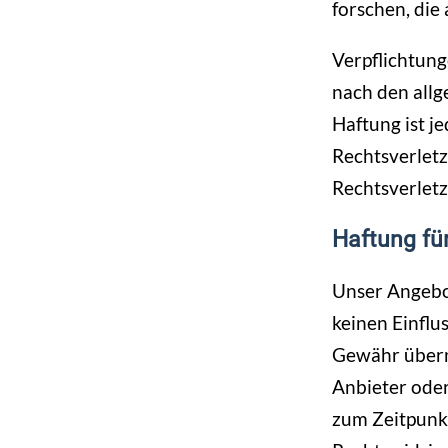
forschen, die 
Verpflichtun
nach den allg
Haftung ist j
Rechtsverlet
Rechtsverlet
Haftung fü
Unser Angebot
keinen Einflu
Gewähr überne
Anbieter oder
zum Zeitpunkt