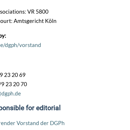
ssociations: VR 5800
court: Amtsgericht Köln
by:
de/dgph/vorstand
9 23 20 69
/9 23 20 70
dgph.de
onsible for editorial
render Vorstand der DGPh