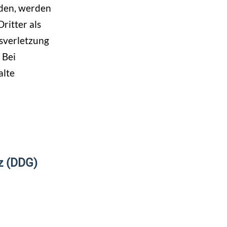
rden, werden
ritter als
tsverletzung
 Bei
alte
tz (DDG)