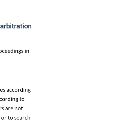
arbitration
roceedings in
tes according
cording to
rs are not
 or to search