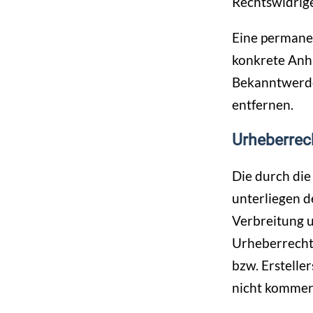
Rechtswidrige
Eine permanen
konkrete Anha
Bekanntwerde
entfernen.
Urheberrec
Die durch die
unterliegen d
Verbreitung 
Urheberrechte
bzw. Erstelle
nicht kommerz