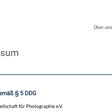
Über un
ssum
emäß § 5 DDG
llschaft für Photographie e.V.