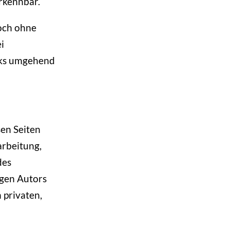
rkennbar.
doch ohne
i
nks umgehend
sen Seiten
arbeitung,
des
igen Autors
 privaten,