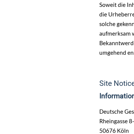
Soweit die In
die Urheberre
solche gekenn
aufmerksam w
Bekanntwerde
umgehend ent
Site Notic
Information
Deutsche Gese
Rheingasse 8
50676 Köln