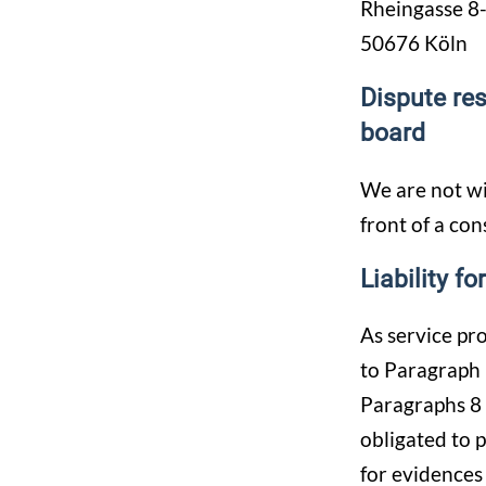
Rheingasse 8
50676 Köln
Dispute res
board
We are not wil
front of a co
Liability f
As service pr
to Paragraph 
Paragraphs 8 
obligated to 
for evidences t