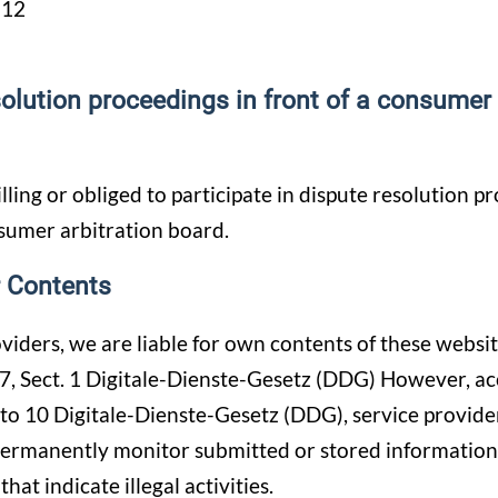
-12
olution proceedings in front of a consumer 
ling or obliged to participate in dispute resolution p
nsumer arbitration board.
or Contents
oviders, we are liable for own contents of these websi
7, Sect. 1 Digitale-Dienste-Gesetz (DDG) However, ac
to 10 Digitale-Dienste-Gesetz (DDG), service provide
permanently monitor submitted or stored information
hat indicate illegal activities.