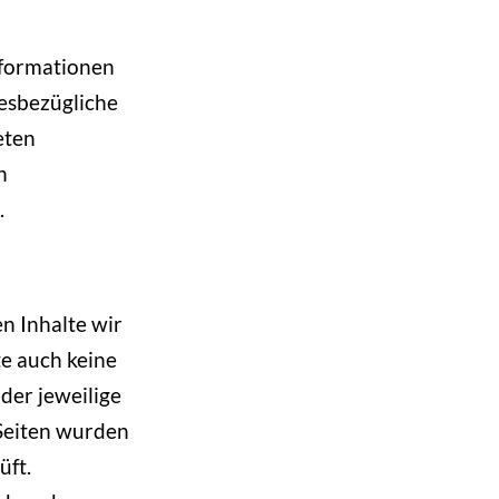
nformationen
iesbezügliche
eten
n
.
n Inhalte wir
te auch keine
der jeweilige
 Seiten wurden
üft.