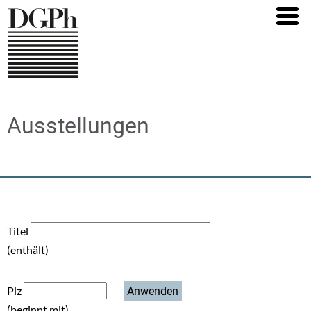
Direkt
zum
Inhalt
Ausstellungen
Titel
(enthält)
Plz
(beginnt mit)