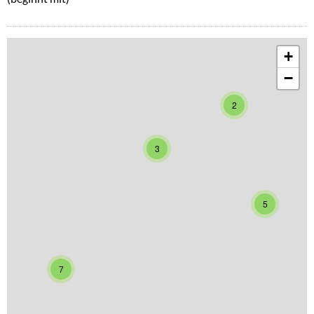
+
−
2
3
5
7