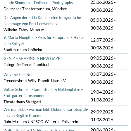
25.06.2026
-
Laurie Simmons – Dollhouse Photographs
Deutsches Theatermuseum, München
30.08.2026
Die Augen der Frida Kahlo – eine fotografische
05.03.2026
-
Hommage von Bert Loewenherz
30.08.2026
Wilhelm-Fabry-Museum
9. Marta Hoepffner-Preis für Fotografie – Hinter
12.07.2026
-
dem Spiegel
30.08.2026
Stadtmuseum Hofheim
09.05.2026
-
GEN Z – SHAPING A NEW GAZE
Fotografie Forum Frankfurt
30.08.2026
03.07.2026
-
Why the Hell Not
Freundeskreis Willy-Brandt-Haus e.V.
30.08.2026
Volker Schrank | Stammtische & Heldenplätze –
19.04.2026
-
Stuttgarter Fotosommer
31.08.2026
Theaterhaus Stuttgart
Wie man lebt - wo man lebt. Do­ku­men­tar­fo­to­gra­fi­
29.09.2025
-
en von Brigitte Kraemer
31.08.2026
Ruhr Museum UNESCO-Welterbe Zollverein
20.06.2026
-
Walter Schels – 16° Fische . Retrospektive