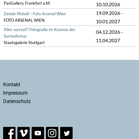
PanGallery, Frankfurt a.M.
10.10.2026
19.09.2026
-
Zanele Muholi – Foto Arsenal Wien
FOTO ARSENAL WIEN
10.01.2027
Alles surreal?! Fotografie im Kosmos des
04.12.2026
-
Surrealismus
11.04.2027
Staatsgalerie Stuttgart
Secondary
Kontakt
menu
Impressum
Datenschutz