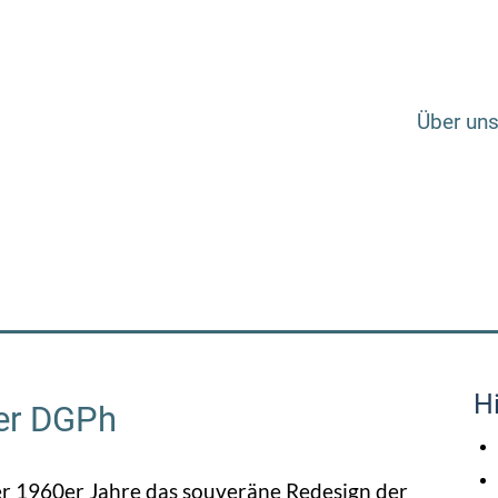
Über un
Hi
der DGPh
der 1960er Jahre das souveräne Redesign der