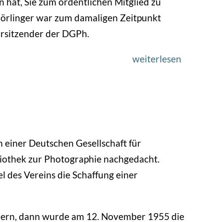
 hat, Sie zum ordentlichen Mitglied zu
–
 Görlinger war zum damaligen Zeitpunkt
Ausstellu
orsitzender der DGPh.
in
der
weiterlesen
über
Galerie
1976
der
–
DGPh,
Kulturpre
Neumark
an
Liselotte
n einer Deutschen Gesellschaft für
Strelow,
liothek zur Photographie nachgedacht.
Rosemari
 des Vereins die Schaffung einer
Clausen
und
dern, dann wurde am 12. November 1955 die
Regina