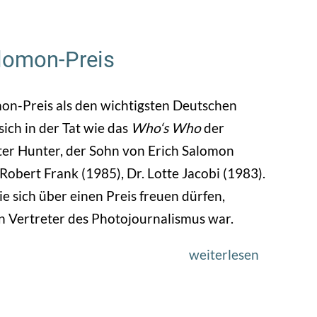
1969
–
Die
alomon-Preis
DGPh
gratuliert
on-Preis als den wichtigsten Deutschen
zur
sich in der Tat wie das
Who‘s Who
der
Mondlan
eter Hunter, der Sohn von Erich Salomon
Robert Frank (1985), Dr. Lotte Jacobi (1983).
e sich über einen Preis freuen dürfen,
 Vertreter des Photojournalismus war.
weiterlesen
über
1971
–