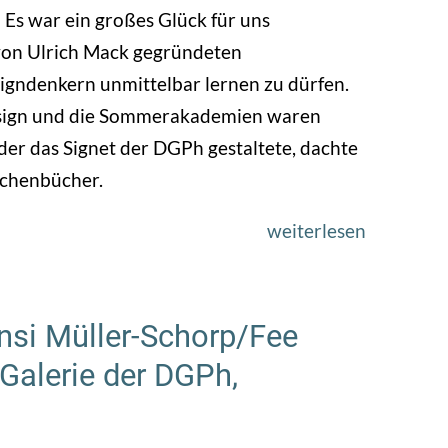
Es war ein großes Glück für uns
 von Ulrich Mack gegründeten
ndenkern unmittelbar lernen zu dürfen.
esign und die Sommerakademien waren
 der das Signet der DGPh gestaltete, dachte
schenbücher.
weiterlesen
über
1974
–
Fünf
nsi Müller-Schorp/Fee
Bilddenk
 Galerie der DGPh,
–
fünf