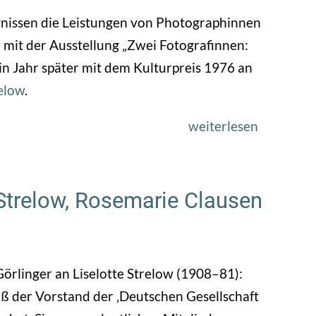
Perspekt
gnissen die Leistungen von Photographinnen
5 mit der Ausstellung „Zwei Fotografinnen:
n Jahr später mit dem Kulturpreis 1976 an
elow
.
weiterlesen
über
1975
–
„Zwei
 Strelow, Rosemarie Clausen
Fotografi
Hansi
Müller-
Görlinger an Liselotte Strelow (1908–81):
Schorp/F
daß der Vorstand der ‚Deutschen Gesellschaft
Schlapper