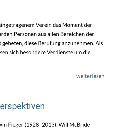
Brief
von
Peter
eingetragenem Verein das Moment der
Hunter
erden Personen aus allen Bereichen der
an
 gebeten, diese Berufung anzunehmen. Als
L.
ssen sich besondere Verdienste um die
Fritz
Gruber;
weiterlesen
über
Artikel
1973
aus
–
De
Das
Telegraaf
Perspektiven
Berufungs
win Fieger (1928–2013), Will McBride