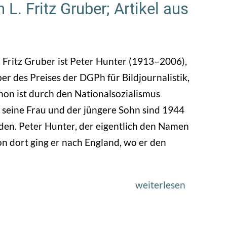
Stiftung
 L. Fritz Gruber; Artikel aus
des
Dr.
Erich
 Fritz Gruber ist Peter Hunter (1913–2006),
Salomon-
des Preises der DGPh für Bildjournalistik,
Preis
mon ist durch den Nationalsozialismus
 seine Frau und der jüngere Sohn sind 1944
en. Peter Hunter, der eigentlich den Namen
on dort ging er nach England, wo er den
weiterlesen
über
1972
–