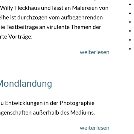
Willy Fleckhaus und lässt an Malereien von
sreihe ist durchzogen vom aufbegehrenden
die Textbeiträge an virulente Themen der
rte Vorträge:
weiterlesen
über
1968
-
Die
 Mondlandung
Veröffent
der
 zu Entwicklungen in der Photographie
DGPh
ungenschaften außerhalb des Mediums.
weiterlesen
über