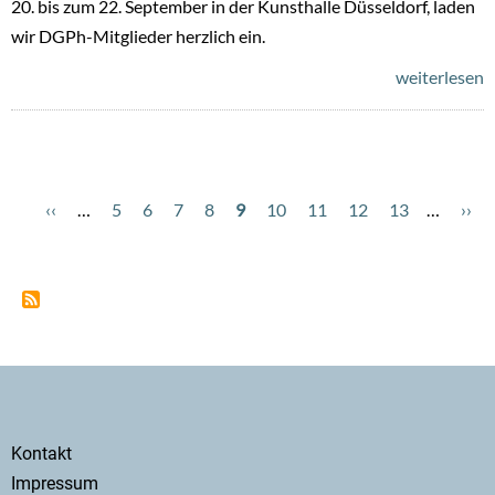
20. bis zum 22. September in der Kunsthalle Düsseldorf, laden
wir DGPh-Mitglieder herzlich ein.
weiterlesen
Vorherige
‹‹
…
Page
5
Page
6
Page
7
Page
8
Aktuelle
9
Page
10
Page
11
Page
12
Page
13
…
Näc
››
Seitennummerierung
Seite
Seite
Seit
Secondary
Kontakt
menu
Impressum