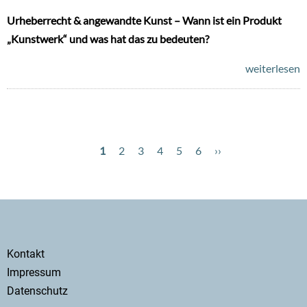
Urheberrecht & angewandte Kunst – Wann ist ein Produkt
„Kunstwerk“ und was hat das zu bedeuten?
weiterlesen
Aktuelle
1
Page
2
Page
3
Page
4
Page
5
Page
6
Nächste
››
Seitennummerierung
Seite
Seite
Secondary
Kontakt
menu
Impressum
Datenschutz