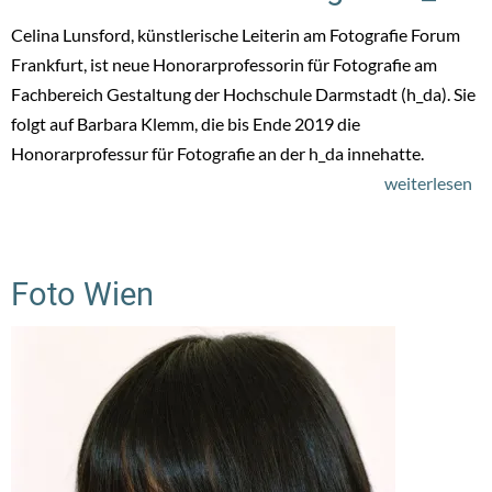
Celina Lunsford, künstlerische Leiterin am Fotografie Forum
Frankfurt, ist neue Honorarprofessorin für Fotografie am
Fachbereich Gestaltung der Hochschule Darmstadt (h_da). Sie
folgt auf Barbara Klemm, die bis Ende 2019 die
Honorarprofessur für Fotografie an der h_da innehatte.
weiterlesen
üb
Fo
Ce
Lu
Foto Wien
(D
ist
ne
Ho
a
Fa
Ge