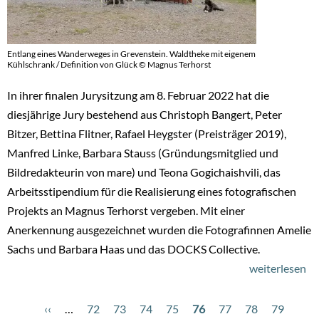
Entlang eines Wanderweges in Grevenstein. Waldtheke mit eigenem
Kühlschrank / Definition von Glück © Magnus Terhorst
In ihrer finalen Jurysitzung am 8. Februar 2022 hat die
diesjährige Jury bestehend aus Christoph Bangert, Peter
Bitzer, Bettina Flitner, Rafael Heygster (Preisträger 2019),
Manfred Linke, Barbara Stauss (Gründungsmitglied und
Bildredakteurin von mare) und Teona Gogichaishvili, das
Arbeitsstipendium für die Realisierung eines fotografischen
Projekts an Magnus Terhorst vergeben. Mit einer
Anerkennung ausgezeichnet wurden die Fotografinnen Amelie
Sachs und Barbara Haas und das DOCKS Collective.
weiterlesen
üb
Ot
St
Vorherige
‹‹
…
Page
72
Page
73
Page
74
Page
75
Aktuelle
76
Page
77
Page
78
Page
79
Pag
Seitennummerierung