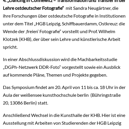
4. „Dancing in Connewitz – Transformation und Transfer in der
Lehre ostdeutscher Fotografie“
mit Sandra Neugärtner, die
ihre Forschungen über ostdeutsche Fotografie in Institutionen
unter dem Titel „HGB Leipzig, Schiffbauerdamm, Ostkreuz: die
Wende der ‚freien‘ Fotografie“ vorstellt und Prof. Wilhelm
Klotzek (KHB), der über sein Lehre und künstlerische Arbeit
spricht.
In einer Abschlussdiskussion wird die Machbarkeitsstudie
„DGPh-Netzwerk DDR-Foto“ vorgestellt sowie ein Ausblick
auf kommende Pläne, Themen und Projekte gegeben.
Das Symposium findet am 20. April von 11 bis ca. 18 Uhr in der
Aula der weißensee kunsthochschule berlin (Bühringstraße
20, 13086 Berlin) statt.
Anschließend Wechsel in die Kunsthalle der KHB. Hier ist eine
Ausstellung mit Arbeiten von Studierenden der HGB Leipzig