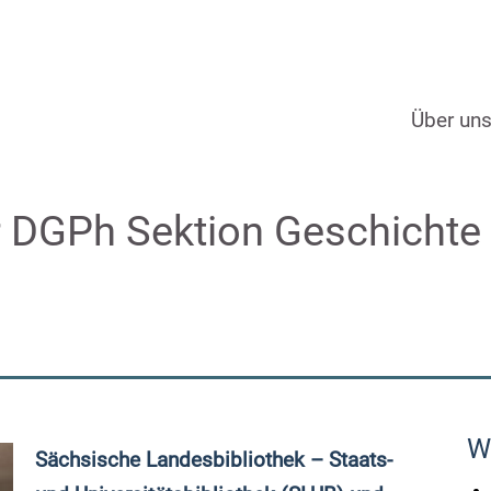
Über un
 DGPh Sektion Geschichte u
W
Sächsische Landesbibliothek – Staats-