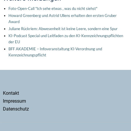
Foto-Open-Call "Ich sehe etwas , was du nicht siehst"
Howard Greenberg und Astrid Ullens erhalten den ersten Gruber
Award
Juliane Rückriem: Abwesenheit ist keine Leere, sondern eine Spur
KI-Podcast Special und Leitfaden zu den KI-Kennzeichnungspflichten
der EU
BFF AKADEMIE – Infoveranstaltung KI-Verordnung und
Kennzeichnungspflicht
Secondary
Kontakt
menu
Impressum
Datenschutz