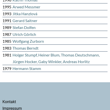
1995
Arwed Messmer
1993
Jitka Hanzlová
1991
Gerard Saitner
1989
Stefan Dolfen
1987
Ulrich Görlich
1985
Wolfgang Zurborn
1983
Thomas Berndt
1981
Holger Stumpf, Heiner Blum, Thomas Deutschmann,
Jürgen Hocker, Gaby Winkler, Andreas Horlitz
1979
Hermann Stamm
Secondary
Kontakt
menu
Impressum