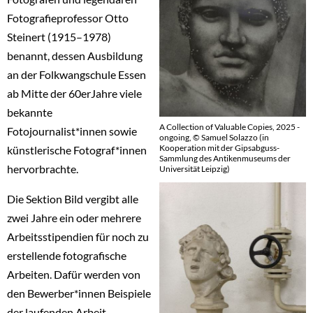
Fotografieprofessor Otto
Steinert (1915–1978)
benannt, dessen Ausbildung
an der Folkwangschule Essen
ab Mitte der 60erJahre viele
bekannte
A Collection of Valuable Copies, 2025 -
Fotojournalist*innen sowie
ongoing, © Samuel Solazzo (in
Kooperation mit der Gipsabguss-
künstlerische Fotograf*innen
Sammlung des Antikenmuseums der
hervorbrachte.
Universität Leipzig)
Die Sektion Bild vergibt alle
zwei Jahre ein oder mehrere
Arbeitsstipendien für noch zu
erstellende fotografische
Arbeiten. Dafür werden von
den Bewerber*innen Beispiele
der laufenden Arbeit