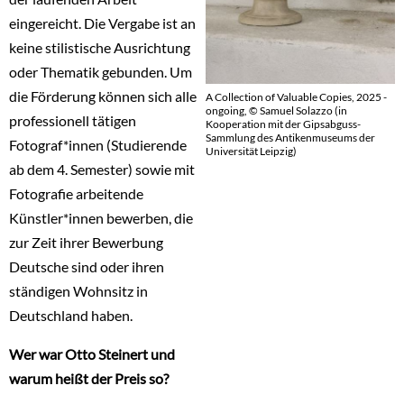
eingereicht. Die Vergabe ist an
keine stilistische Ausrichtung
oder Thematik gebunden. Um
die Förderung können sich alle
A Collection of Valuable Copies, 2025 -
ongoing, © Samuel Solazzo (in
professionell tätigen
Kooperation mit der Gipsabguss-
Sammlung des Antikenmuseums der
Fotograf*innen (Studierende
Universität Leipzig)
ab dem 4. Semester) sowie mit
Fotografie arbeitende
Künstler*innen bewerben, die
zur Zeit ihrer Bewerbung
Deutsche sind oder ihren
ständigen Wohnsitz in
Deutschland haben.
Wer war Otto Steinert und
warum heißt der Preis so?