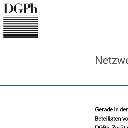
Skip
to
main
content
Netzw
Gerade in der
Beteiligten v
DGPh. Zusätzl