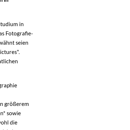
tudium in
as Fotografie-
rwähnt seien
ctures".
atlichen
graphie
in größerem
en* sowie
ohl die