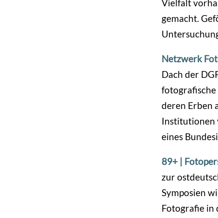
Vielfalt vor
gemacht. Gefö
Untersuchung
Netzwerk Fot
Dach der DGP
fotografische
deren Erben a
Institutionen
eines Bundesi
89+ | Fotoper
zur ostdeutsc
Symposien wir
Fotografie in