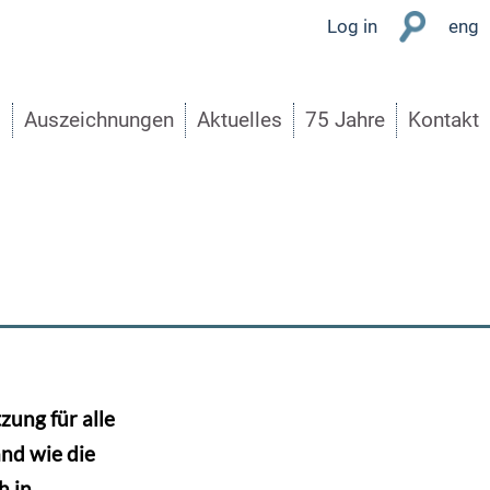
User
Log in
eng
Menu
s
Auszeichnungen
Aktuelles
75 Jahre
Kontakt
zung für alle
and wie die
h in