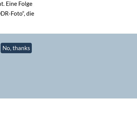
t. Eine Folge
DR-Foto“, die
No, thanks
ieren