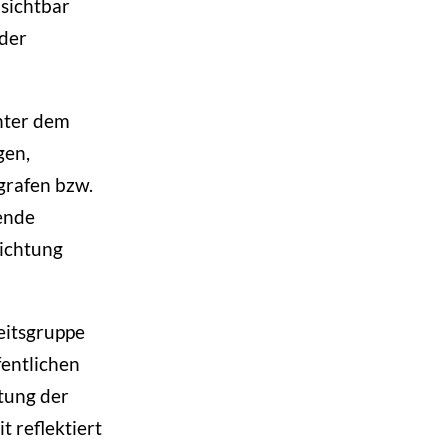
sichtbar
 der
nter dem
gen,
grafen bzw.
ende
richtung
itsgruppe
fentlichen
tung der
 reflektiert