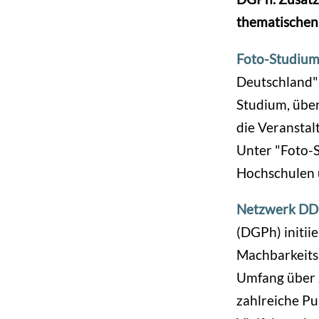
thematischen
Foto-Studiu
Deutschland" 
Studium, über
die Veranstal
Unter "Foto-S
Hochschulen u
Netzwerk DD
(DGPh) initii
Machbarkeits
Umfang über z
zahlreiche Pu