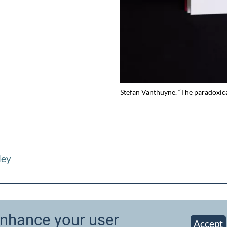
Stefan Vanthuyne. “The paradoxica
ley
enhance your user
Accept