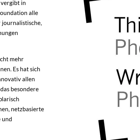
vergibt in
oundation alle
 journalistische,
chungen
icht mehr
nen. Es hat sich
nnovativ allen
t das besondere
plarisch
en, netzbasierte
e und