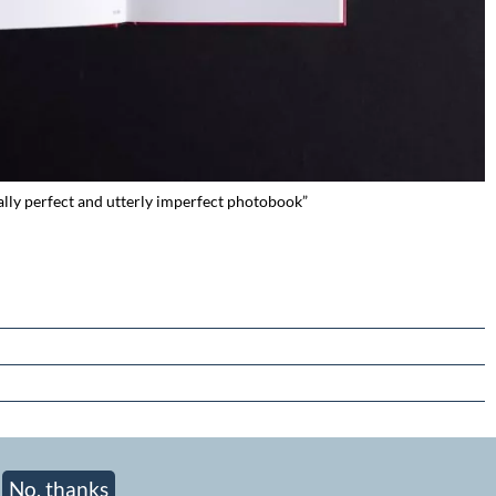
lly perfect and utterly imperfect photobook”
No, thanks