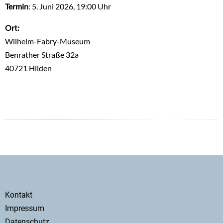
Termin
: 5. Juni 2026, 19:00 Uhr
Ort:
Wilhelm-Fabry-Museum
Benrather Straße 32a
40721 Hilden
Secondary
Kontakt
menu
Impressum
Datenschutz