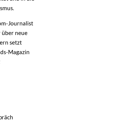
ismus.
om-Journalist
ur über neue
ern setzt
eads-Magazin
g
präch