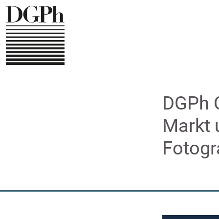
Direkt
zum
Inhalt
DGPh O
Markt 
Fotogr