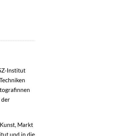
SZ-Institut
 Techniken
otografinnen
 der
 Kunst, Markt
tut und in die