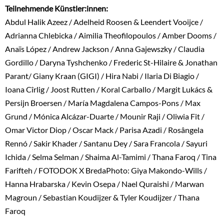
Teilnehmende Künstler:innen:
Abdul Halik Azeez / Adelheid Roosen & Leendert Vooijce /
Adrianna Chlebicka / Aimilia Theofilopoulos / Amber Dooms /
Anaïs López / Andrew Jackson / Anna Gajewszky / Claudia
Gordillo / Daryna Tyshchenko / Frederic St-Hilaire & Jonathan
Parant/ Giany Kraan (GIGI) / Hira Nabi / Ilaria Di Biagio /
Ioana Cîrlig / Joost Rutten / Koral Carballo / Margit Lukács &
Persijn Broersen / María Magdalena Campos-Pons / Max
Grund / Mónica Alcázar-Duarte / Mounir Raji / Oliwia Fit /
Omar Victor Diop / Oscar Mack / Parisa Azadi / Rosângela
Rennó / Sakir Khader / Santanu Dey / Sara Francola / Sayuri
Ichida / Selma Selman / Shaima Al-Tamimi / Thana Faroq / Tina
Farifteh / FOTODOK X BredaPhoto: Giya Makondo-Wills /
Hanna Hrabarska / Kevin Osepa / Nael Quraishi / Marwan
Magroun / Sebastian Koudijzer & Tyler Koudijzer / Thana
Faroq