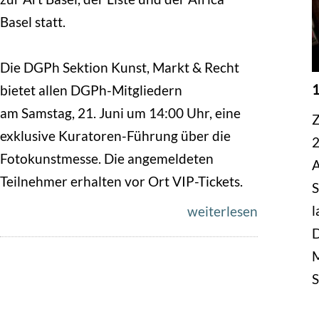
Basel statt.
Die DGPh Sektion Kunst, Markt & Recht
1
bietet allen DGPh-Mitgliedern
am Samstag, 21. Juni um 14:00 Uhr, eine
Z
exklusive Kuratoren-Führung über die
2
Fotokunstmesse. Die angemeldeten
A
Teilnehmer erhalten vor Ort VIP-Tickets.
S
l
weiterlesen
D
M
S