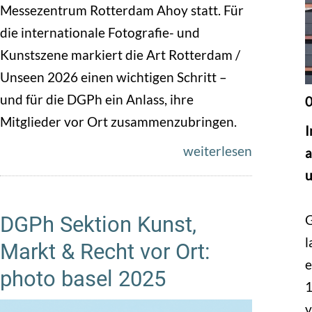
Messezentrum Rotterdam Ahoy statt. Für
die internationale Fotografie- und
Kunstszene markiert die Art Rotterdam /
Unseen 2026 einen wichtigen Schritt –
und für die DGPh ein Anlass, ihre
0
Mitglieder vor Ort zusammenzubringen.
I
weiterlesen
a
u
G
DGPh Sektion Kunst,
l
Markt & Recht vor Ort:
e
photo basel 2025
1
v