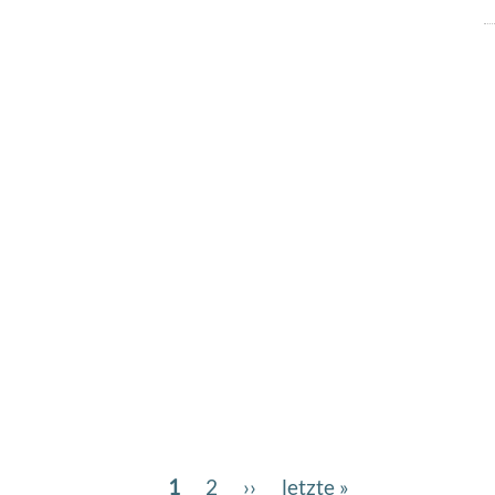
Aktuelle
1
Page
2
Nächste
››
Letzte
letzte »