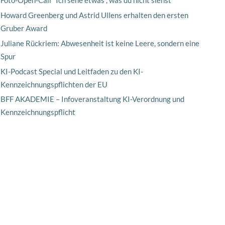
Foto-Open-Call "Ich sehe etwas , was du nicht siehst"
Howard Greenberg und Astrid Ullens erhalten den ersten
Gruber Award
Juliane Rückriem: Abwesenheit ist keine Leere, sondern eine
Spur
KI-Podcast Special und Leitfaden zu den KI-
Kennzeichnungspflichten der EU
BFF AKADEMIE – Infoveranstaltung KI-Verordnung und
Kennzeichnungspflicht