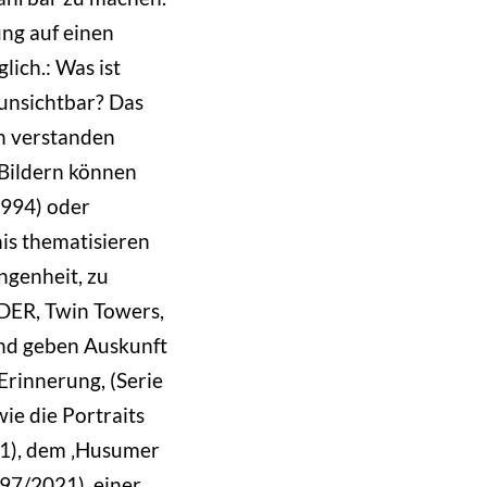
ng auf einen
ich.: Was ist
 unsichtbar? Das
ch verstanden
Bildern können
994) oder
is thematisieren
ngenheit, zu
DER, Twin Towers,
nd geben Auskunft
Erinnerung, (Serie
ie die Portraits
1), dem ‚Husumer
997/2021), einer