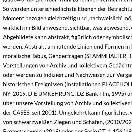
So werden unterschiedlichste Ebenen der Betrachtu
Moment bezogen gleichzeitig und ‚nachweislich‘ mögl
wirklich im Bild anwesend, sichtbar, was abwesend,
Abgebildete kann abstrakt, figürlich oder symbolis
werden. Abstrakt anmutende Linien und Formen in 
moralische Tabus, Genderfragen (STAMMHALTER, 1
Vorstellungen von Archiv und kollektivem Gedächtn
oder werden zu Indizien und Nachweisen zur Verga
historischen Ereignissen (Installationen PLACEHOL
NY, 2019, DIE UMKEHRUNG, DZ Bank Ffm, 1995) u
über unsere Vorstellung von Archiv und kollektiver 
der CASES, seit 2001). Umgekehrt kann figürliches, w
von schwarzweißen Ziegen und Schafen, (2010/202
Protestschwein‘ (2019) oder der Serie OT. 1-156 (1