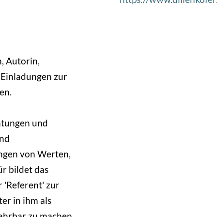
, Autorin,
f Einladungen zur
en.
chtungen und
und
ungen von Werten,
r bildet das
r 'Referent' zur
er in ihm als
ahrbar zu machen.