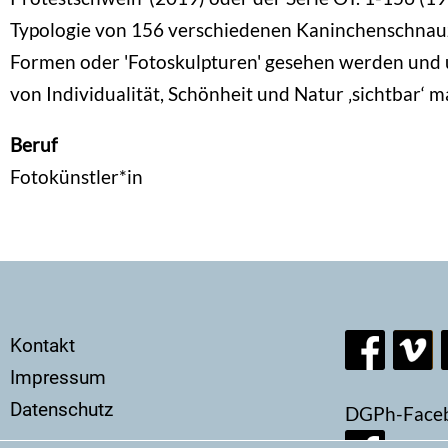
Typologie von 156 verschiedenen Kaninchenschnauze
Formen oder 'Fotoskulpturen' gesehen werden und 
von Individualität, Schönheit und Natur ‚sichtbar‘ 
Beruf
Fotokünstler*in
Secondary
Kontakt
menu
Impressum
Datenschutz
DGPh-Face