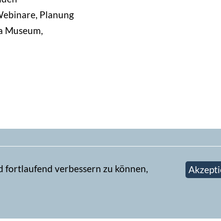
Webinare, Planung
ca Museum,
d fortlaufend verbessern zu können,
Akzepti
Newsletter abonn
book-Gruppe