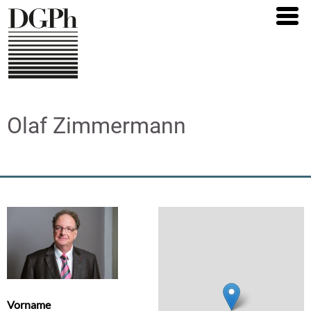
Direkt
zum
Inhalt
Olaf Zimmermann
Vorname