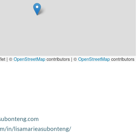
let | ©
OpenStreetMap
contributors
|
©
OpenStreetMap
contributors
asubonteng.com
om/in/lisamarieasubonteng/