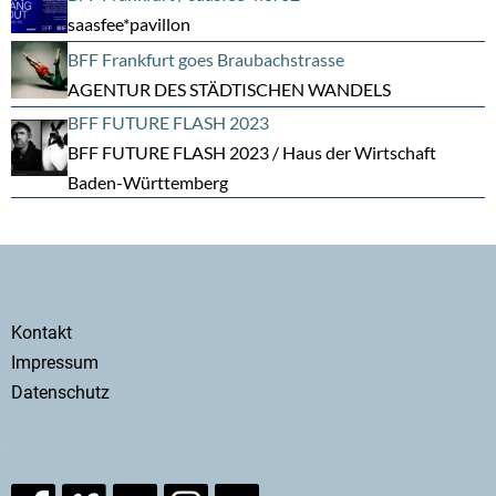
saasfee*pavillon
BFF Frankfurt goes Braubachstrasse
AGENTUR DES STÄDTISCHEN WANDELS
BFF FUTURE FLASH 2023
BFF FUTURE FLASH 2023 / Haus der Wirtschaft
Baden-Württemberg
Secondary
Kontakt
menu
Impressum
Datenschutz