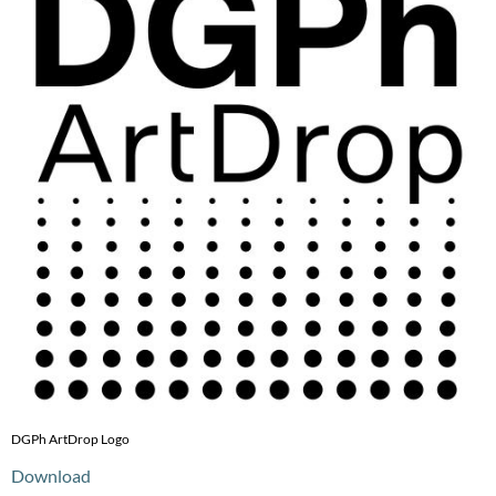
DGPh ArtDrop Logo
Download