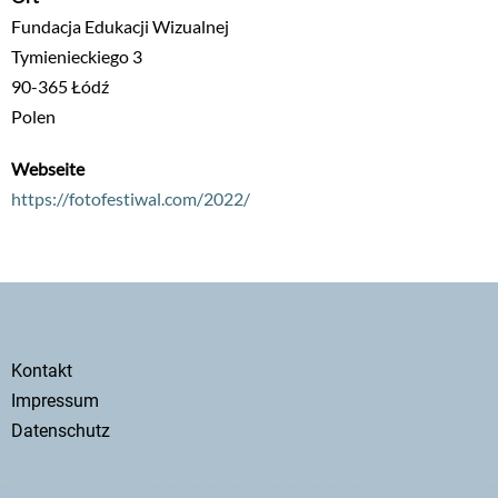
Fundacja Edukacji Wizualnej
Tymienieckiego 3
90-365
Łódź
Polen
Webseite
https://fotofestiwal.com/2022/
Secondary
Kontakt
menu
Impressum
Datenschutz