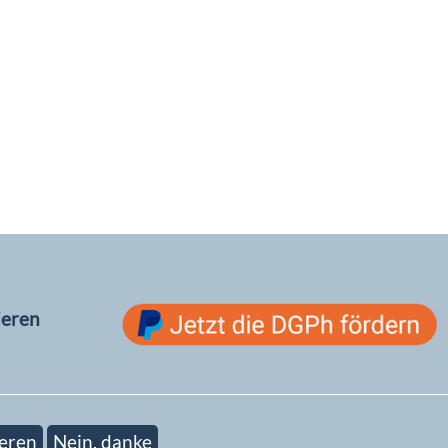
ieren
eren
Nein, danke