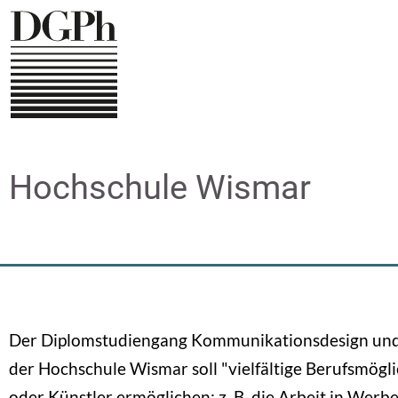
Direkt
zum
Inhalt
Hochschule Wismar
Der Diplomstudiengang Kommunikationsdesign und
der Hochschule Wismar soll "vielfältige Berufsmögli
oder Künstler ermöglichen: z. B. die Arbeit in Werb