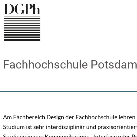
Direkt
zum
Inhalt
Fachhochschule Potsda
Am Fachbereich Design der Fachhochschule lehren 
Studium ist sehr interdisziplinär und praxisorientier
Studiengängen: Kommunikations-, Interface oder P