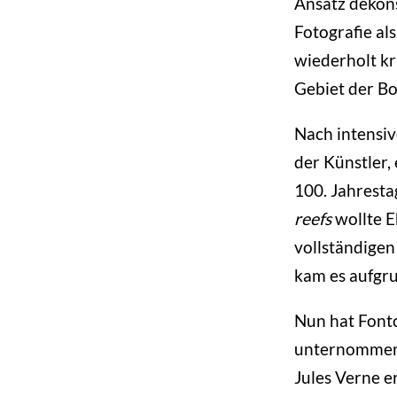
Ansatz dekonst
Fotografie al
wiederholt kr
Gebiet der Bo
Nach intensiv
der Künstler,
100. Jahrest
reefs
wollte E
vollständigen
kam es aufgr
Nun hat Font
unternommen,
Jules Verne e