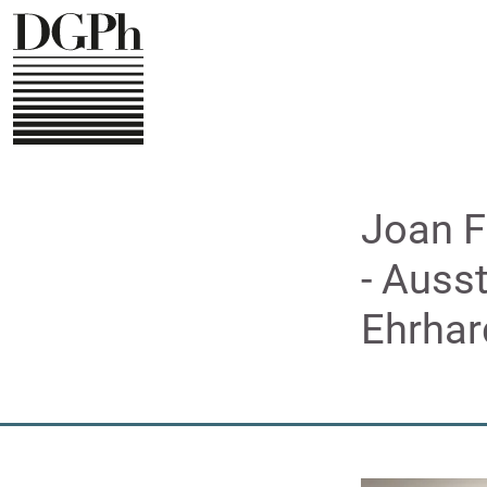
Direkt
zum
Inhalt
Joan F
- Auss
Ehrhar