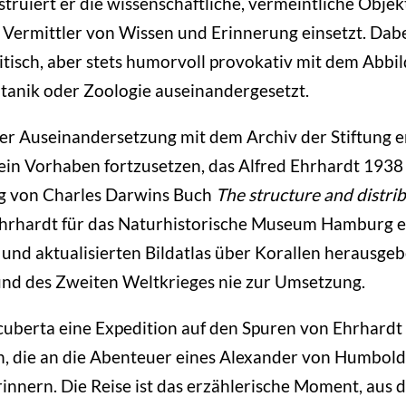
ruiert er die wissenschaftliche, vermeintliche Objekti
s Vermittler von Wissen und Erinnerung einsetzt. Dabei
itisch, aber stets humorvoll provokativ mit dem Abbi
tanik oder Zoologie auseinandergesetzt.
er Auseinandersetzung mit dem Archiv der Stiftung e
 ein Vorhaben fortzusetzen, das Alfred Ehrhardt 193
ag von Charles Darwins Buch
The structure and distrib
hrhardt für das Naturhistorische Museum Hamburg 
 und aktualisierten Bildatlas über Korallen herausge
und des Zweiten Weltkrieges nie zur Umsetzung.
cuberta eine Expedition auf den Spuren von Ehrhard
 die an die Abenteuer eines Alexander von Humboldt
rinnern. Die Reise ist das erzählerische Moment, aus 