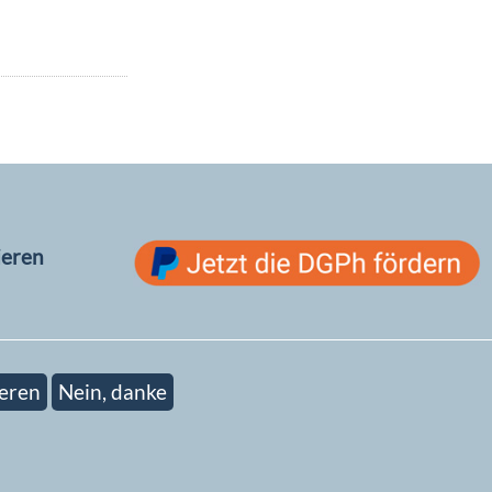
ieren
eren
Nein, danke