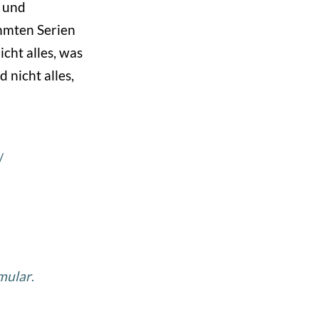
n und
ühmten Serien
icht alles, was
 nicht alles,
/
mular
.