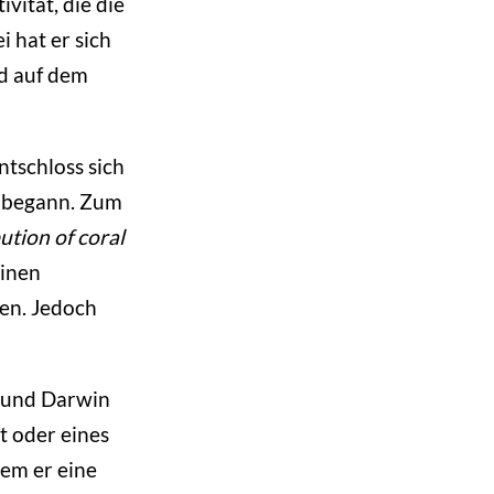
vität, die die
 hat er sich
ld auf dem
ntschloss sich
8 begann. Zum
ution of coral
einen
ben. Jedoch
t und Darwin
 oder eines
dem er eine