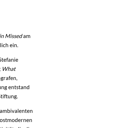
n Missed
am
ich ein.
Stefanie
g
What
grafen,
ung entstand
tiftung.
 ambivalenten
h postmodernen