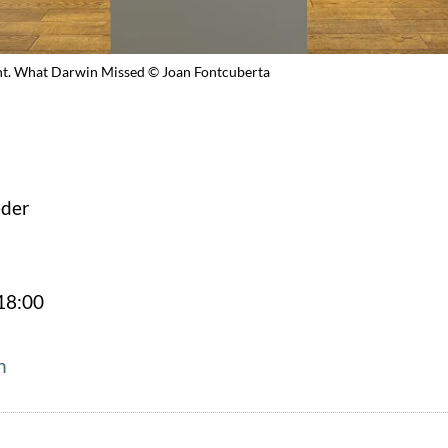
ht. What Darwin Missed © Joan Fontcuberta
eder
18:00
n