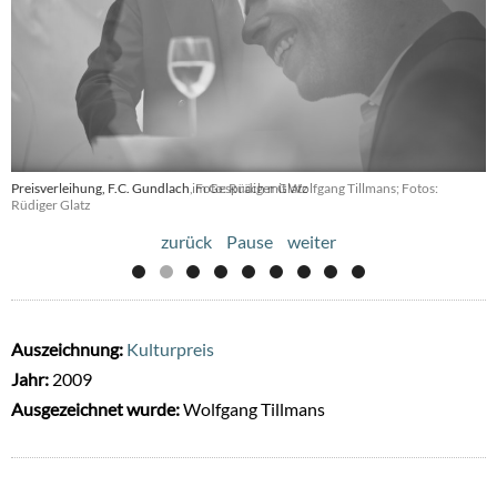
Preisverleihung, F.C. Gundlach im Gespräch mit Wolfgang Tillmans; Fotos:
Preisverleihung, F.C. Gundlach, Foto: Rüdiger Glatz
Rüdiger Glatz
zurück
Pause
weiter
Auszeichnung:
Kulturpreis
Jahr:
2009
Ausgezeichnet wurde:
Wolfgang Tillmans