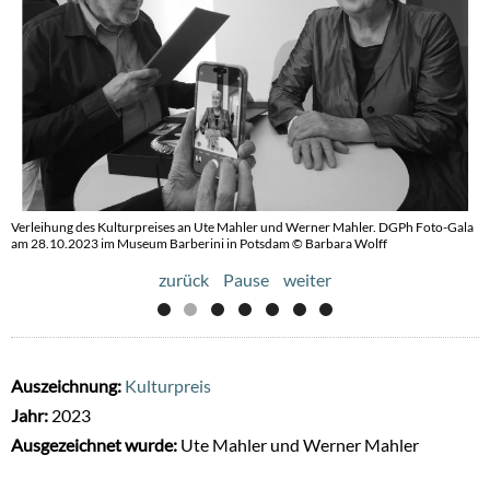
Verleihung des Kulturpreises an Ute Mahler und Werner Mahler. DGPh Foto-Gala
Verleihung des Kulturpreises 2023 an Ute Mahler und Werner Mahler © Rosa
am 28.10.2023 im Museum Barberini in Potsdam © Barbara Wolff
Merk
zurück
Pause
weiter
Auszeichnung:
Kulturpreis
Jahr:
2023
Ausgezeichnet wurde:
Ute Mahler und Werner Mahler