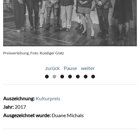
Preisverleihung, Foto: Ruediger Glatz
Preisverleihung, Foto: Ruediger Glatz
zurück
Pause
weiter
Auszeichnung:
Kulturpreis
Jahr:
2017
Ausgezeichnet wurde:
Duane Michals