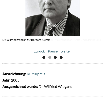
Dr. Wilfried Wiegang © Barbara Klemm
© August Sander (deutscher Photograph) "Malerehepaar" (Otto und Martha Dix)
zurück
Pause
weiter
Auszeichnung:
Kulturpreis
Jahr:
2005
Ausgezeichnet wurde:
Dr. Wilfried Wiegand