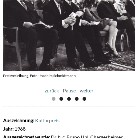
Preisverleihung, Foto: Joachim Schmidtmann
Preisverleihung, Foto: Joachim Schmidtmann
zurück
Pause
weiter
Auszeichnung:
Kulturpreis
Jahr:
1968
Ausgezeichnet wurde:
Dr. h. c. Bruno Uhl, Chargesheimer,