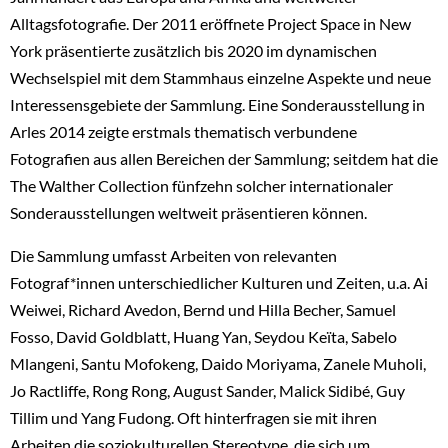
Alltagsfotografie. Der 2011 eröffnete Project Space in New
York präsentierte zusätzlich bis 2020 im dynamischen
Wechselspiel mit dem Stammhaus einzelne Aspekte und neue
Interessensgebiete der Sammlung. Eine Sonderausstellung in
Arles 2014 zeigte erstmals thematisch verbundene
Fotografien aus allen Bereichen der Sammlung; seitdem hat die
The Walther Collection fünfzehn solcher internationaler
Sonderausstellungen weltweit präsentieren können.
Die Sammlung umfasst Arbeiten von relevanten
Fotograf*innen unterschiedlicher Kulturen und Zeiten, u.a. Ai
Weiwei, Richard Avedon, Bernd und Hilla Becher, Samuel
Fosso, David Goldblatt, Huang Yan, Seydou Keïta, Sabelo
Mlangeni, Santu Mofokeng, Daido Moriyama, Zanele Muholi,
Jo Ractliffe, Rong Rong, August Sander, Malick Sidibé, Guy
Tillim und Yang Fudong. Oft hinterfragen sie mit ihren
Arbeiten die soziokulturellen Stereotype, die sich um