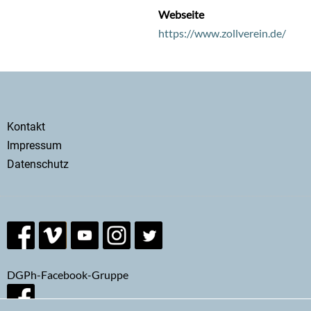
Webseite
https://www.zollverein.de/
Secondary
Kontakt
menu
Impressum
Datenschutz
DGPh-Facebook-Gruppe