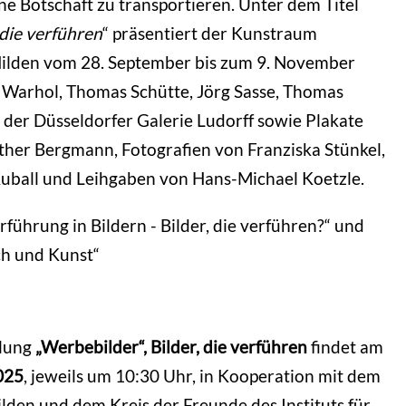
ne Botschaft zu transportieren. Unter dem Titel
 die verführen
“ präsentiert der Kunstraum
ilden vom 28. September bis zum 9. November
Warhol, Thomas Schütte, Jörg Sasse, Thomas
der Düsseldorfer Galerie Ludorff sowie Plakate
her Bergmann, Fotografien von Franziska Stünkel,
uball und Leihgaben von
Hans-Michael Koetzle.
rführung in Bildern - Bilder, die verführen?“ und
ch und Kunst“
llung
„Werbebilder“, Bilder, die verführen
findet am
025
, jeweils um 10:30 Uhr, in Kooperation mit dem
lden und dem Kreis der Freunde des Instituts für