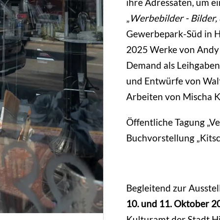
ihre Adressaten, um ei
„
Werbebilder - Bilder,
Gewerbepark-Süd in H
2025 Werke von Andy 
Demand als Leihgaben 
und Entwürfe von Walt
Arbeiten von Mischa K
Öffentliche Tagung „Ve
Buchvorstellung „Kits
Begleitend zur Ausste
10. und 11. Oktober 2
Kulturamt der Stadt Hi