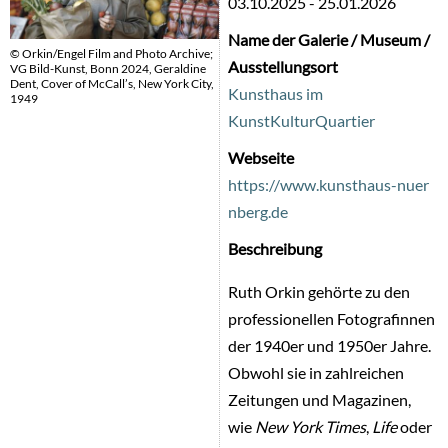
03.10.2025
-
25.01.2026
Name der Galerie / Museum /
© Orkin/Engel Film and Photo Archive;
Ausstellungsort
VG Bild-Kunst, Bonn 2024, Geraldine
Dent, Cover of McCall’s, New York City,
Kunsthaus im
1949
KunstKulturQuartier
Webseite
https://www.kunsthaus-nuer
nberg.de
Beschreibung
Ruth Orkin gehörte zu den
professionellen Fotografinnen
der 1940er und 1950er Jahre.
Obwohl sie in zahlreichen
Zeitungen und Magazinen,
wie
New York Times
,
Life
oder