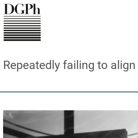
Direkt
zum
Inhalt
Repeatedly failing to align 