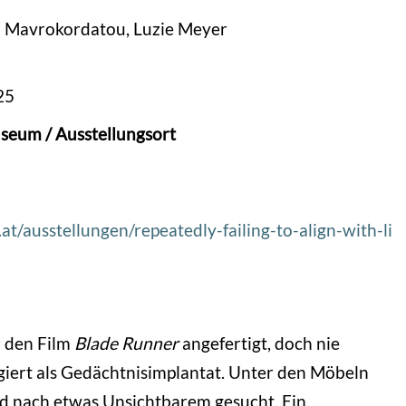
a Mavrokordatou, Luzie Meyer
25
seum / Ausstellungsort
.at/ausstellungen/repeatedly-failing-to-align-with-li
r den Film
Blade Runner
angefertigt, doch nie
iert als Gedächtnisimplantat. Unter den Möbeln
d nach etwas Unsichtbarem gesucht. Ein