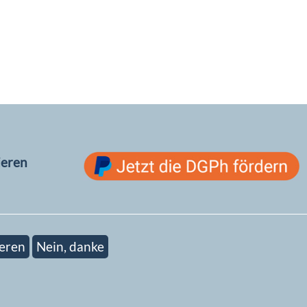
ieren
eren
Nein, danke