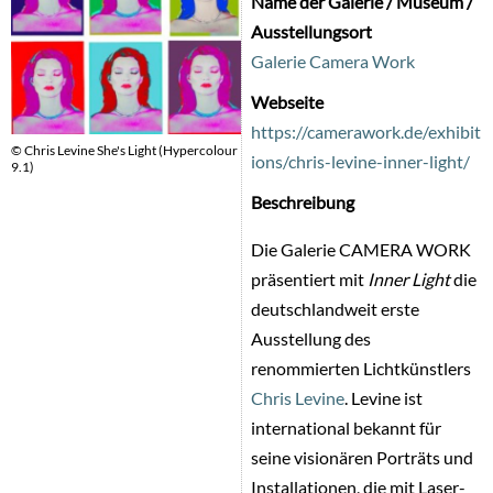
Name der Galerie / Museum /
Ausstellungsort
Galerie Camera Work
Webseite
https://camerawork.de/exhibit
© Chris Levine She's Light (Hypercolour
ions/chris-levine-inner-light/
9.1)
Beschreibung
Die Galerie CAMERA WORK
präsentiert mit
Inner Light
die
deutschlandweit erste
Ausstellung des
renommierten Lichtkünstlers
Chris Levine
. Levine ist
international bekannt für
seine visionären Porträts und
Installationen, die mit Laser-