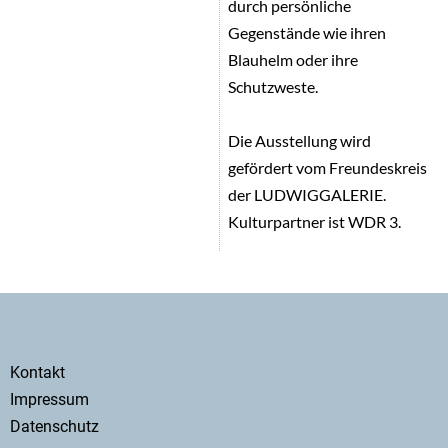
durch persönliche
Gegenstände wie ihren
Blauhelm oder ihre
Schutzweste.
Die Ausstellung wird
gefördert vom Freundeskreis
der LUDWIGGALERIE.
Kulturpartner ist WDR 3.
Secondary
Kontakt
menu
Impressum
Datenschutz