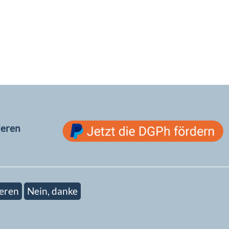
ieren
eren
Nein, danke