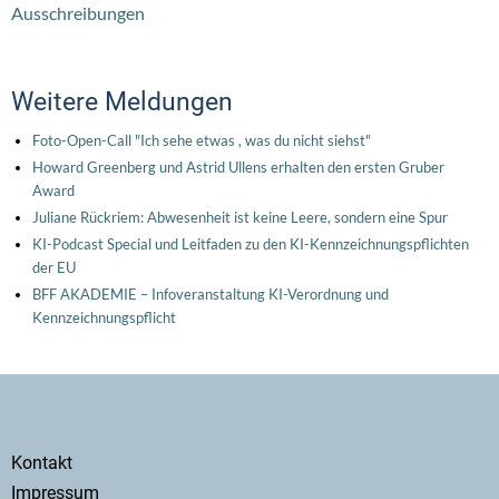
Ausschreibungen
Weitere Meldungen
Foto-Open-Call "Ich sehe etwas , was du nicht siehst"
Howard Greenberg und Astrid Ullens erhalten den ersten Gruber
Award
Juliane Rückriem: Abwesenheit ist keine Leere, sondern eine Spur
KI-Podcast Special und Leitfaden zu den KI-Kennzeichnungspflichten
der EU
BFF AKADEMIE – Infoveranstaltung KI-Verordnung und
Kennzeichnungspflicht
Secondary
Kontakt
menu
Impressum