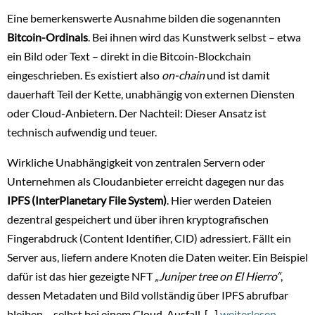
Eine bemerkenswerte Ausnahme bilden die sogenannten
Bitcoin-Ordinals
. Bei ihnen wird das Kunstwerk selbst – etwa
ein Bild oder Text – direkt in die Bitcoin-Blockchain
eingeschrieben. Es existiert also
on-chain
und ist damit
dauerhaft Teil der Kette, unabhängig von externen Diensten
oder Cloud-Anbietern. Der Nachteil: Dieser Ansatz ist
technisch aufwendig und teuer.
Wirkliche Unabhängigkeit von zentralen Servern oder
Unternehmen als Cloudanbieter erreicht dagegen nur das
IPFS (InterPlanetary File System)
. Hier werden Dateien
dezentral gespeichert und über ihren kryptografischen
Fingerabdruck (Content Identifier, CID) adressiert. Fällt ein
Server aus, liefern andere Knoten die Daten weiter. Ein Beispiel
dafür ist das hier gezeigte NFT
„Juniper tree on El Hierro“
,
dessen Metadaten und Bild vollständig über IPFS abrufbar
bleiben – selbst bei einem Cloud-Ausfall. [...]
weiterlesen