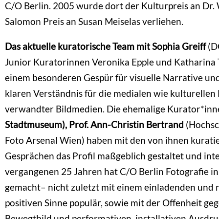
C/O Berlin. 2005 wurde dort der Kulturpreis an Dr.
Salomon Preis an Susan Meiselas verliehen.
Das aktuelle kuratorische Team mit Sophia Greiff
(D
Junior Kuratorinnen Veronika Epple und Katharina
einem besonderen Gespür für visuelle Narrative und
klaren Verständnis für die medialen wie kulturelle
verwandter Bildmedien. Die ehemalige Kurator*in
Stadtmuseum), Prof. Ann-Christin Bertrand
(Hochsc
Foto Arsenal Wien) haben mit den von ihnen kurati
Gesprächen das Profil maßgeblich gestaltet und inte
vergangenen 25 Jahren hat C/O Berlin Fotografie in
gemacht– nicht zuletzt mit einem einladenden und 
positiven Sinne populär, sowie mit der Offenheit 
Bewegtbild und performativen, installativen Ausdru