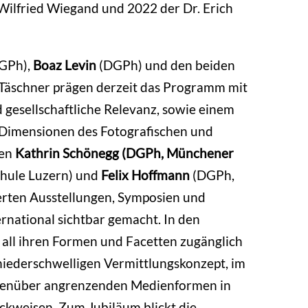
 Wilfried Wiegand und 2022 der Dr. Erich
GPh),
Boaz Levin
(DGPh) und den beiden
 Täschner prägen derzeit das Programm mit
 gesellschaftliche Relevanz, sowie einem
n Dimensionen des Fotografischen und
nen
Kathrin Schönegg (DGPh, Münchener
hule Luzern) und
Felix Hoffmann
(DGPh,
erten Ausstellungen, Symposien und
rnational sichtbar gemacht. In den
 all ihren Formen und Facetten zugänglich
niederschwelligen Vermittlungskonzept, im
gegenüber angrenzenden Medienformen in
ckweisen. Zum Jubiläum blickt die