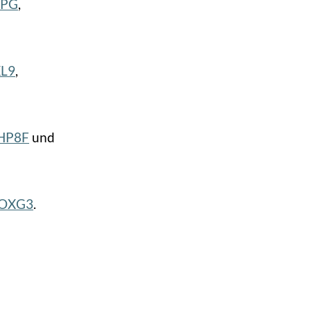
0PG
,
XL9
,
3HP8F
und
AOXG3
.