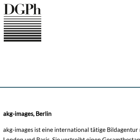
Direkt
zum
Inhalt
akg-images, Berlin
akg-images ist eine international tätige Bildagentur 
London und Paris. Sie vertreibt einen Gesamtbesta