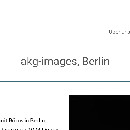
Über un
akg-images, Berlin
mit Büros in Berlin,
nd von über 10 Millionen