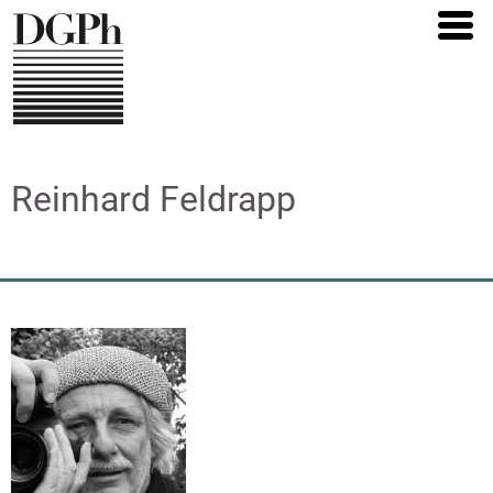
Skip
to
main
content
Reinhard Feldrapp